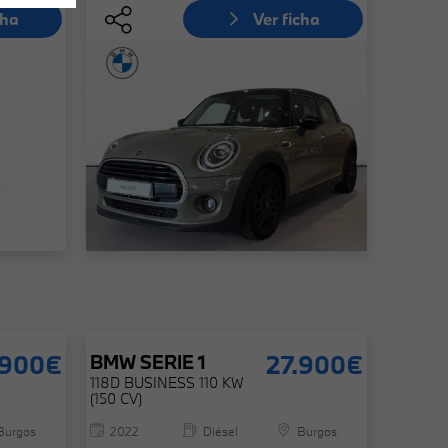
cha
Ver ficha
.900€
27.900€
BMW
SERIE 1
118D BUSINESS 110 KW
(150 CV)
Burgos
2022
Diésel
Burgos