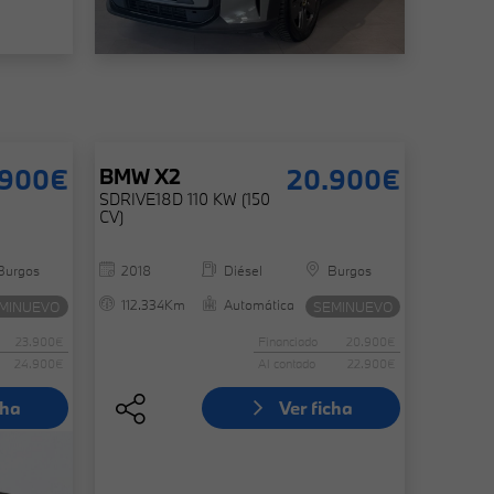
.900€
20.900€
BMW
X2
SDRIVE18D 110 KW (150
CV)
Burgos
2018
Diésel
Burgos
112.334Km
Automática
MINUEVO
SEMINUEVO
23.900€
Financiado
20.900€
24.900€
Al contado
22.900€
cha
Ver ficha