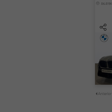
86.819
Anterior