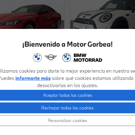
¡Bienvenido a Motor Gorbea!
ilizamos cookies para darte la mejor experiencia en nuestra w
Puedes
informarte más
sobre qué cookies estamos utilizando
44.900€
23
ERIE 3
BMW
SERIE 2
desactivarlas en los ajustes.
 KW (292 CV)
218D ACTIVE TOURER
110 KW (150 CV)
Aceptar todas las cookies
Híbrido
Burgos
2022
Diésel
Rechazar todas las cookies
Km
Automática
149.029Km
Automática
SEMINUEVO
SE
Personalizar cookies
Financiado
44.900€
Financiado
Al contado
45.900€
Al contado