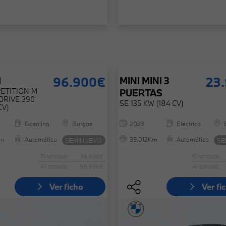
96.900€
23
M
MINI
MINI 3
ETITION M
PUERTAS
DRIVE 390
SE 135 KW (184 CV)
CV)
Gasolina
Burgos
2023
Eléctrico
Km
Automática
39.012Km
Automática
SEMINUEVO
SE
Financiado
96.900€
Financiado
Al contado
98.900€
Al contado
Ver ficha
Ver fi