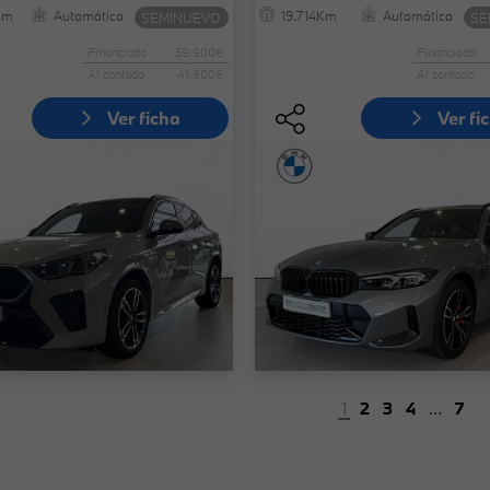
Km
Automática
19.714Km
Automática
SEMINUEVO
SE
Financiado
39.900€
Financiado
Al contado
41.900€
Al contado
Ver ficha
Ver fi
1
2
3
4
…
7