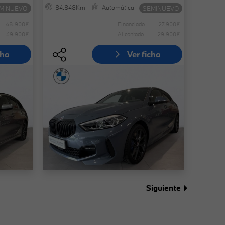
84.848Km
Automática
MINUEVO
SEMINUEVO
48.900€
Financiado
27.900€
49.900€
Al contado
29.900€
cha
Ver ficha
Siguiente