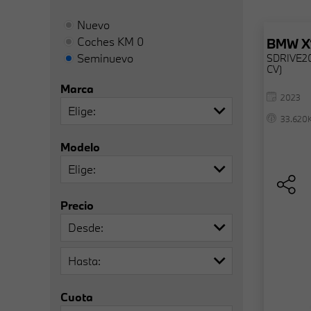
Nuevo
Coches KM 0
BMW
X
Seminuevo
SDRIVE20
CV)
Marca
2023
Elige
33.620
Modelo
Elige
Precio
Desde
Hasta
Cuota