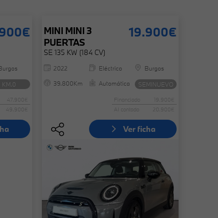
.900€
19.900€
MINI
MINI 3
PUERTAS
SE 135 KW (184 CV)
Burgos
2022
Eléctrico
Burgos
39.800Km
Automática
KM.0
SEMINUEVO
47.900€
Financiado
19.900€
49.900€
Al contado
20.900€
cha
Ver ficha