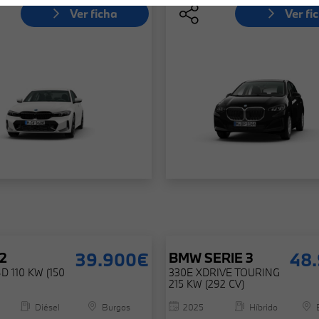
Ver ficha
Ver fi
39.900€
48
2
BMW
SERIE 3
D 110 KW (150
330E XDRIVE TOURING
215 KW (292 CV)
Diésel
Burgos
2025
Híbrido