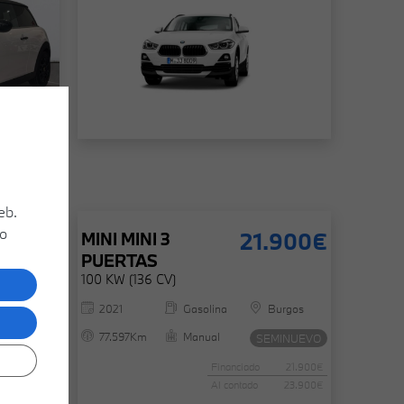
eb.
 o
.900€
21.900€
MINI
MINI 3
PUERTAS
100 KW (136 CV)
Burgos
2021
Gasolina
Burgos
77.597Km
Manual
MINUEVO
SEMINUEVO
23.900€
Financiado
21.900€
25.900€
Al contado
23.900€