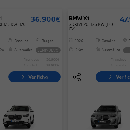
36.900€
47
1
BMW
X1
I 125 KW (170
SDRIVE20I 125 KW (170
CV)
Gasolina
Burgos
2026
Gasolina
Km
Automática
12Km
Automática
SEMINUEVO
Financiado
36.900€
Financiado
Al contado
38.900€
Al contado
Ver ficha
Ver fi