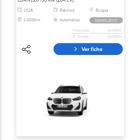
2026
Eléctrico
Burgos
2.000Km
Automática
SEMINUEVO
Financiado
44.900€
Al contado
46.900€
Ver ficha