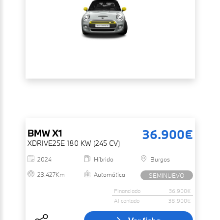
36.900€
BMW
X1
XDRIVE25E 180 KW (245 CV)
2024
Híbrido
Burgos
23.427Km
Automática
SEMINUEVO
Financiado
36.900€
Al contado
38.900€