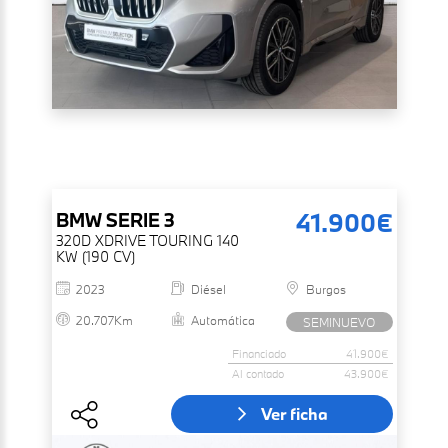
41.900€
BMW
SERIE 3
320D XDRIVE TOURING 140
KW (190 CV)
2023
Diésel
Burgos
20.707Km
Automática
SEMINUEVO
Financiado
41.900€
Al contado
43.900€
Ver ficha