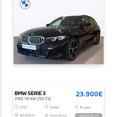
23.900€
BMW
SERIE 3
318D 110 KW (150 CV)
2019
Diésel
Burgos
99.450Km
Automática
SEMINUEVO