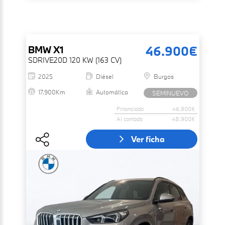
46.900€
BMW
X1
SDRIVE20D 120 KW (163 CV)
2025
Diésel
Burgos
17.900Km
Automática
SEMINUEVO
Financiado
46.900€
Al contado
48.900€
Ver ficha