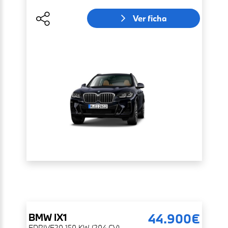
Ver ficha
44.900€
BMW
IX1
EDRIVE20 150 KW (204 CV)