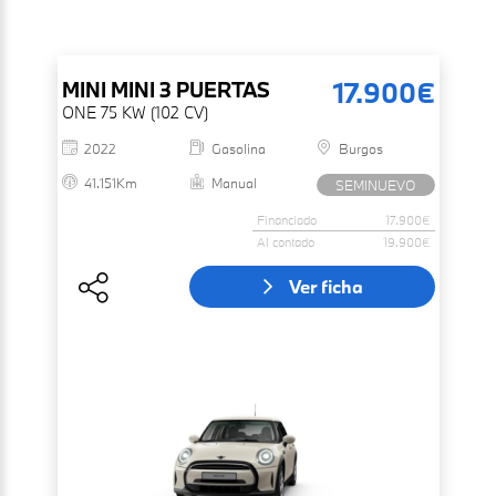
17.900€
MINI
MINI 3 PUERTAS
ONE 75 KW (102 CV)
2022
Gasolina
Burgos
41.151Km
Manual
SEMINUEVO
Financiado
17.900€
Al contado
19.900€
Ver ficha