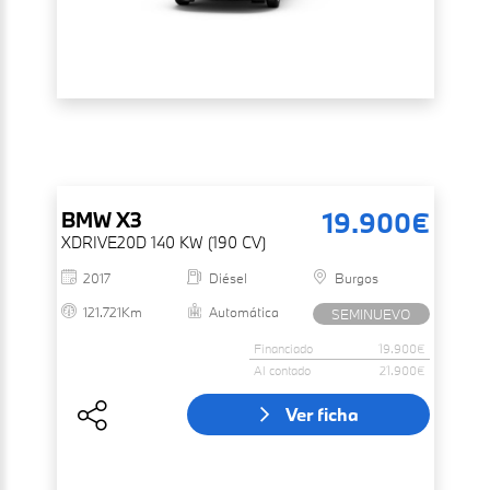
19.900€
BMW
X3
XDRIVE20D 140 KW (190 CV)
2017
Diésel
Burgos
121.721Km
Automática
SEMINUEVO
Financiado
19.900€
Al contado
21.900€
Ver ficha