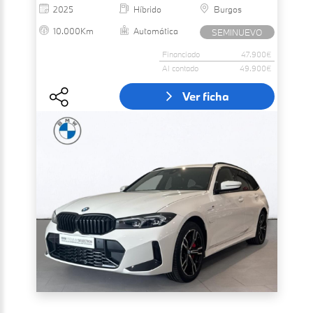
2025
Híbrido
Burgos
10.000Km
Automática
SEMINUEVO
Financiado
47.900€
Al contado
49.900€
Ver ficha