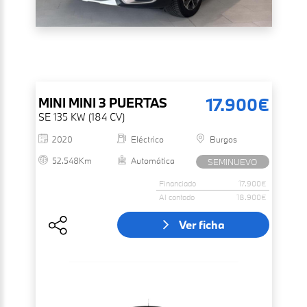
17.900€
MINI
MINI 3 PUERTAS
SE 135 KW (184 CV)
2020
Eléctrico
Burgos
52.548Km
Automática
SEMINUEVO
Financiado
17.900€
Al contado
18.900€
Ver ficha