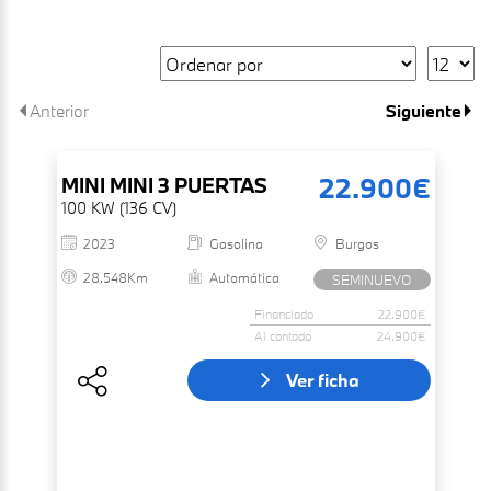
Anterior
Siguiente
22.900€
MINI
MINI 3 PUERTAS
100 KW (136 CV)
2023
Gasolina
Burgos
28.548Km
Automática
SEMINUEVO
Financiado
22.900€
Al contado
24.900€
Ver ficha