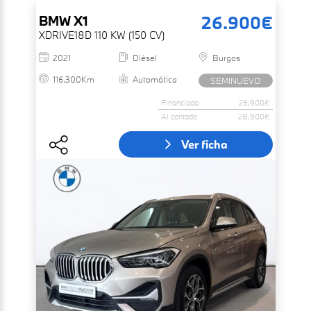
26.900€
BMW
X1
XDRIVE18D 110 KW (150 CV)
2021
Diésel
Burgos
116.300Km
Automática
SEMINUEVO
Financiado
26.900€
Al contado
28.900€
Ver ficha