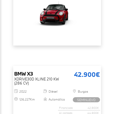
42.900€
BMW
X3
XDRIVE30D XLINE 210 KW
(286 CV)
2022
Diésel
Burgos
126.227Km
Automática
SEMINUEVO
Financiado
42.900€
Al contado
44.900€