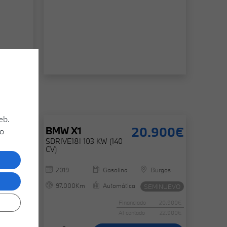
eb.
.900€
20.900€
BMW
X1
 o
SDRIVE18I 103 KW (140
CV)
Burgos
2019
Gasolina
Burgos
97.000Km
Automática
MINUEVO
SEMINUEVO
19.900€
Financiado
20.900€
21.900€
Al contado
22.900€