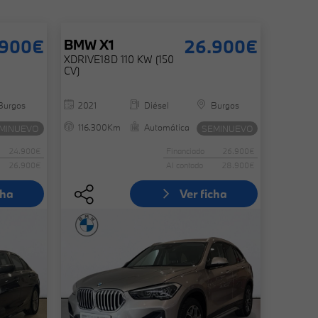
.900€
26.900€
BMW
X1
XDRIVE18D 110 KW (150
CV)
Burgos
2021
Diésel
Burgos
116.300Km
Automática
MINUEVO
SEMINUEVO
24.900€
Financiado
26.900€
26.900€
Al contado
28.900€
cha
Ver ficha