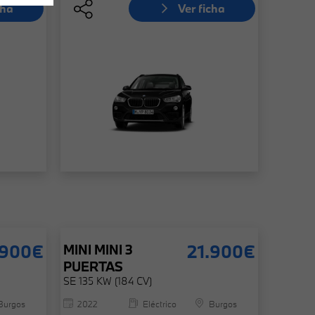
cha
Ver ficha
.900€
21.900€
MINI
MINI 3
PUERTAS
SE 135 KW (184 CV)
Burgos
2022
Eléctrico
Burgos