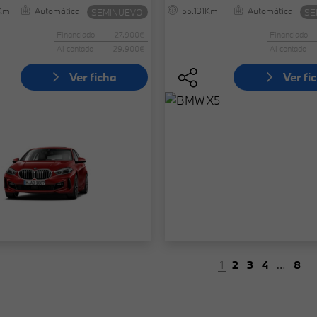
Km
Automática
55.131Km
Automática
SEMINUEVO
SE
Financiado
27.900€
Financiado
Al contado
29.900€
Al contado
Ver ficha
Ver fi
1
2
3
4
…
8