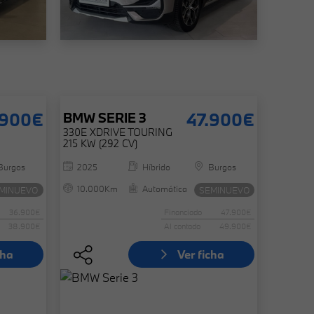
.900€
47.900€
BMW
SERIE 3
330E XDRIVE TOURING
215 KW (292 CV)
Burgos
2025
Híbrido
Burgos
10.000Km
Automática
MINUEVO
SEMINUEVO
36.900€
Financiado
47.900€
38.900€
Al contado
49.900€
cha
Ver ficha