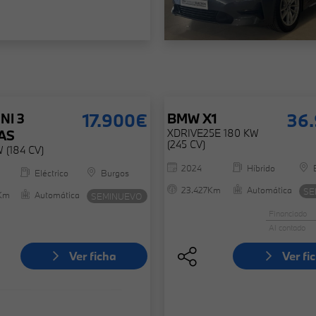
17.900€
36
NI 3
BMW
X1
XDRIVE25E 180 KW
AS
(245 CV)
 (184 CV)
2024
Híbrido
Eléctrico
Burgos
23.427Km
Automática
SE
Km
Automática
SEMINUEVO
Financiado
Al contado
Ver ficha
Ver fi