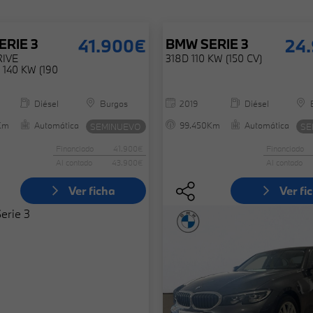
41.900€
24
ERIE 3
BMW
SERIE 3
RIVE
318D 110 KW (150 CV)
140 KW (190
Diésel
Burgos
2019
Diésel
Km
Automática
99.450Km
Automática
SEMINUEVO
SE
Financiado
41.900€
Financiado
Al contado
43.900€
Al contado
Ver ficha
Ver fi