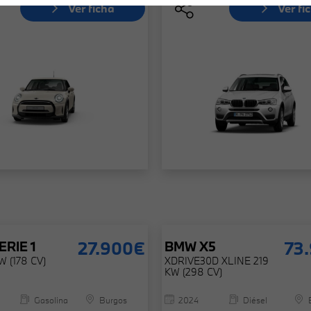
Ver ficha
Ver fi
27.900€
73
ERIE 1
BMW
X5
KW (178 CV)
XDRIVE30D XLINE 219
KW (298 CV)
Gasolina
Burgos
2024
Diésel