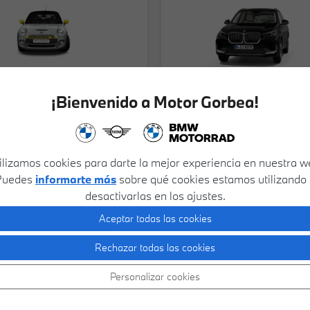
¡Bienvenido a Motor Gorbea!
ilizamos cookies para darte la mejor experiencia en nuestra w
17.900€
19
NI 3
BMW
X3
Puedes
informarte más
sobre qué cookies estamos utilizando
XDRIVE20D 140 KW
AS
desactivarlas en los ajustes.
(190 CV)
W (102 CV)
Aceptar todas las cookies
Gasolina
Burgos
2017
Diésel
Rechazar todas las cookies
m
Manual
121.721Km
Automática
SEMINUEVO
SE
Personalizar cookies
Financiado
17.900€
Financiado
Al contado
19.900€
Al contado