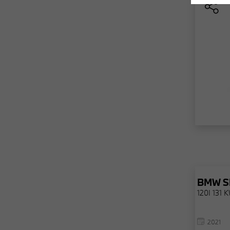
BMW
S
120I 131 
2021