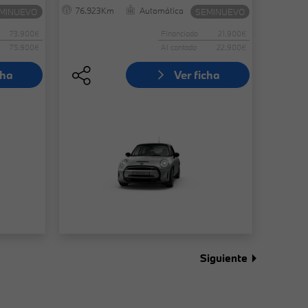
76.923Km
Automática
MINUEVO
SEMINUEVO
73.900€
Financiado
21.900€
75.900€
Al contado
22.900€
cha
Ver ficha
Siguiente