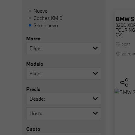
Nuevo
Coches KM 0
BMW
S
Seminuevo
320D XD
TOURING 
CV)
Marca
2023
Elige
20.707
Modelo
Elige
Precio
Desde
Hasta
Cuota