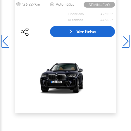
126.227Km
Automática
SEMINUEVO
Financiado
42.900€
Al contado
44.900€
Ver ficha