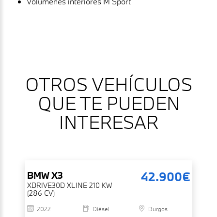
Volúmenes interiores M Sport
OTROS VEHÍCULOS
QUE TE PUEDEN
INTERESAR
42.900€
BMW
X3
XDRIVE30D XLINE 210 KW
(286 CV)
2022
Diésel
Burgos