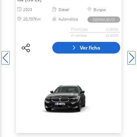
2023
Diésel
Burgos
20.707Km
Automática
SEMINUEVO
Financiado
41.900€
Al contado
43.900€
Ver ficha