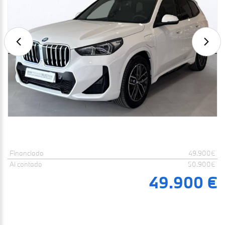
Financiado
49.900€
Al contado
50.900€
49.900 €